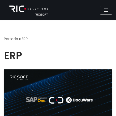
Saltar
al
contenido
Portada
»
ERP
ERP